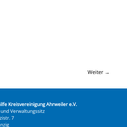
Weiter
→
lfe Kreisvereinigung Ahrweiler e.V.
 und Verwaltungssitz
istr. 7
nzig