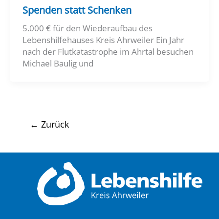
Spenden statt Schenken
5.000 € für den Wiederaufbau des
Lebenshilfehauses Kreis Ahrweiler Ein Jahr
nach der Flutkatastrophe im Ahrtal besuchen
Michael Baulig und
←
Zurück