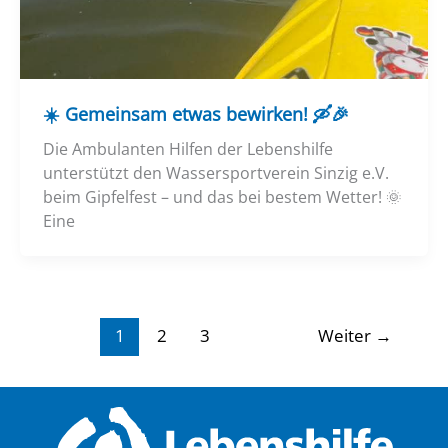
☀️
Gemeinsam etwas bewirken!
🛶🎉
Die Ambulanten Hilfen der Lebenshilfe
unterstützt den Wassersportverein Sinzig e.V.
beim Gipfelfest – und das bei bestem Wetter! 🌞
Eine
1
2
3
Weiter
→