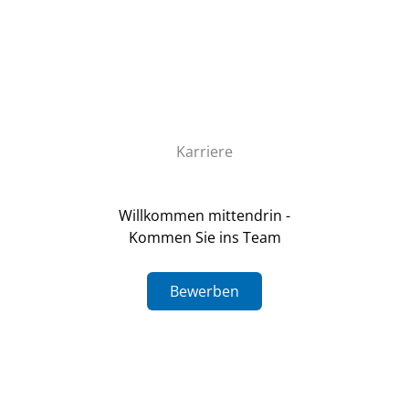
Spenden
Sie wollen helfen? Die Spende hilft gezielt Menschen mit
geistiger und seelischer Behinderung aus dem Kreis
Ahrweiler. So kommt das Geld auch da an, wo es gebraucht
wird.
Spenden