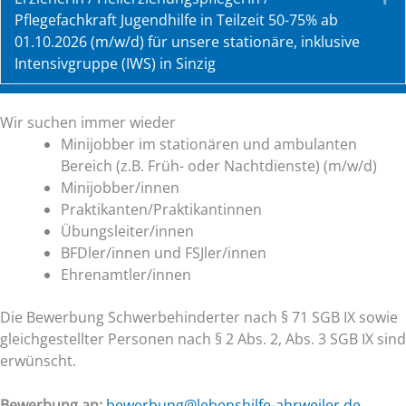
Pflegefachkraft Jugendhilfe in Teilzeit 50-75% ab
01.10.2026 (m/w/d) für unsere stationäre, inklusive
Intensivgruppe (IWS) in Sinzig
Wir suchen immer wieder
Minijobber im stationären und ambulanten
Bereich (z.B. Früh- oder Nachtdienste) (m/w/d)
Minijobber/innen
Praktikanten/Praktikantinnen
Übungsleiter/innen
BFDler/innen und FSJler/innen
Ehrenamtler/innen
Die Bewerbung Schwerbehinderter nach § 71 SGB IX sowie
gleichgestellter Personen nach § 2 Abs. 2, Abs. 3 SGB IX sind
erwünscht.
Bewerbung an:
bewerbung@lebenshilfe-ahrweiler.de